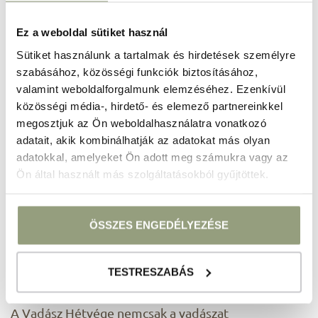
elkötelezett híve is. Rendszeresen vesz részt hazai
Ez a weboldal sütiket használ
és nemzetközi vadászatokon, és elkötelezett abban,
hogy a vadászat hagyományait, etikáját és felelős
Sütiket használunk a tartalmak és hirdetések személyre
szemléletét minél szélesebb körben
szabásához, közösségi funkciók biztosításához,
valamint weboldalforgalmunk elemzéséhez. Ezenkívül
megismertesse. A Vinifera Vadász Hétvégéjén a
közösségi média-, hirdető- és elemező partnereinkkel
résztvevők személyesen is találkozhatnak vele,
megosztjuk az Ön weboldalhasználatra vonatkozó
megismerhetik tapasztalatait, vadásztörténeteit.
adatait, akik kombinálhatják az adatokat más olyan
Inspiráló személyisége és szakmai tudása
adatokkal, amelyeket Ön adott meg számukra vagy az
garantáltan még különlegesebbé teszi ezt az
Ön által használt más szolgáltatásokból gyűjtöttek.
eseményt, legyen szó akár tapasztalt vadászokról,
akár a vadászat iránt érdeklődő újoncokról.
ÖSSZES ENGEDÉLYEZÉSE
Élmény a család
minden tagjának
TESTRESZABÁS
A Vadász Hétvége nemcsak a vadászat