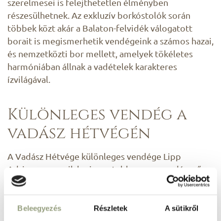
szerelmesei is felejthetetlen élményben
részesülhetnek. Az exkluzív borkóstolók során
többek közt akár a Balaton-felvidék válogatott
borait is megismerhetik vendégeink a számos hazai,
és nemzetközti bor mellett, amelyek tökéletes
harmóniában állnak a vadételek karakteres
ízvilágával.
Különleges vendég a
vadász hétvégén
A Vadász Hétvége különleges vendége Lipp
Adrienn, az egyik legismertebb magyar vadásznő,
akinek szenvedélye és szakértelme lenyűgöző
betekintést nyújt a vadászat világába. Adrienn nem
csupán tapasztalt vadász, hanem a fenntartható
Beleegyezés
Részletek
A sütikről
vadgazdálkodás és a természetvédelem