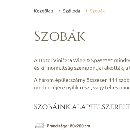
Kezdőlap
Szálloda
Szobák
Szobák
A Hotel Vinifera Wine & Spa***** minden
és kifinomultság szempontjai alkották, a
A három épületszárny összesen 111 szobáj
medencéjére nyílik rész-, vagy teljes pa
Szobáink alapfelszerelt
Franciaágy 180x200 cm