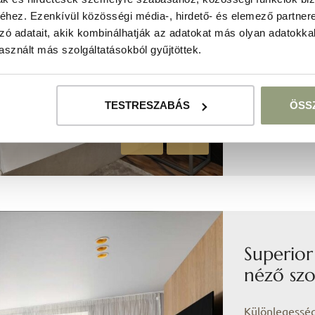
akadálymentes
hez. Ezenkívül közösségi média-, hirdető- és elemező partner
2
23 m
zó adatait, akik kombinálhatják az adatokat más olyan adatokka
sznált más szolgáltatásokból gyűjtöttek.
2 fő
franciaá
TESTRESZABÁS
ÖSS
zuhanyz
Superior
néző sz
Különlegesség