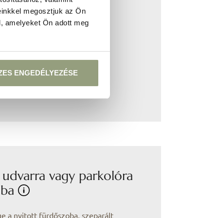
 változatban is kérhető.
einkkel megosztjuk az Ön
l, amelyeket Ön adott meg
gy
ZES ENGEDÉLYEZÉSE
ó
 udvarra vagy parkolóra
oba
e a nyitott fürdőszoba, szeparált