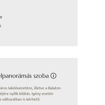
gy
ó
félpanorámás szoba
áros lakóövezetére, illetve a Balaton
jére nyílik kilátás. Igény esetén
 változatban is kérhető.