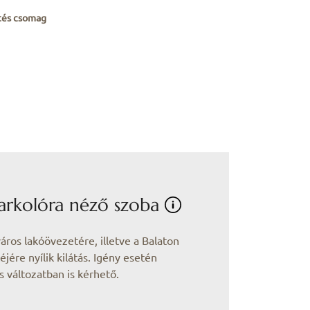
ítés csomag
parkolóra néző szoba
áros lakóövezetére, illetve a Balaton
jére nyílik kilátás. Igény esetén
 változatban is kérhető.