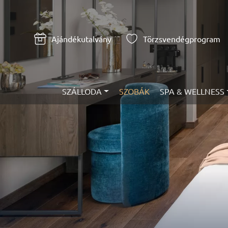
Ajándékutalvány
Törzsvendégprogram
SZÁLLODA
SZOBÁK
SPA & WELLNESS