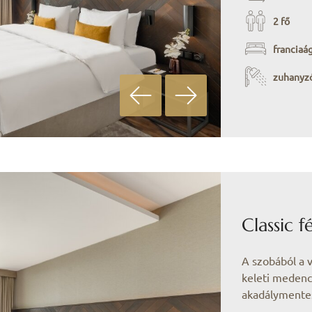
2 fő
franciaá
zuhanyz
Classic 
A szobából a v
keleti medencé
akadálymentes