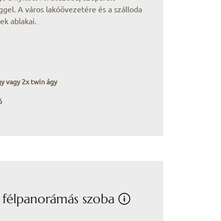
gel. A város lakóövezetére és a szálloda
ek ablakai.
gy vagy 2x twin ágy
ó
 félpanorámás szoba