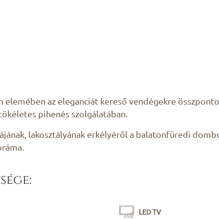
 elemében az eleganciát kereső vendégekre összpontosí
 tökéletes pihenés szolgálatában.
ának, lakosztályának erkélyéről a balatonfüredi dombok
noráma.
sége:
LED TV