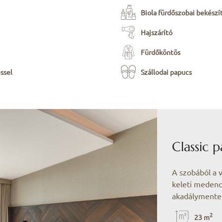
Biola fürdőszobai bekész
Hajszárító
Fürdőköntös
ssel
Szállodai papucs
Classic 
A szobából a v
keleti medencé
akadálymentes
2
23 m