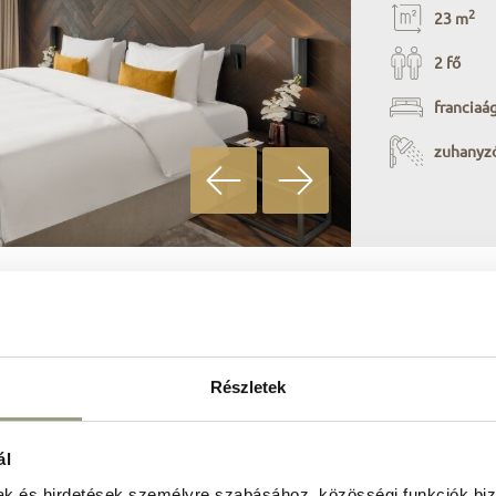
2
23 m
2 fő
franciaá
zuhanyz
Classic 
Részletek
A szobából a v
ál
keleti medencé
mak és hirdetések személyre szabásához, közösségi funkciók biz