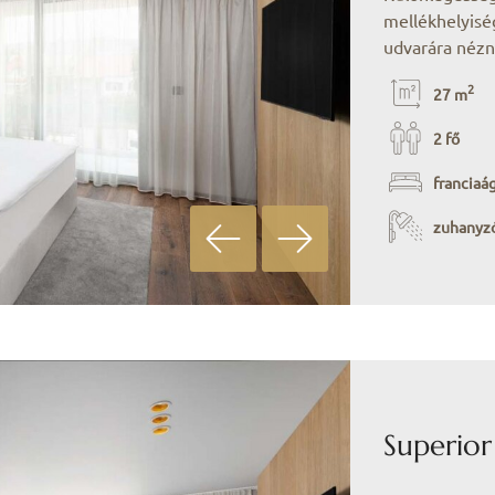
mellékhelyiség
udvarára nézn
2
27 m
2 fő
franciaá
zuhanyz
Superior