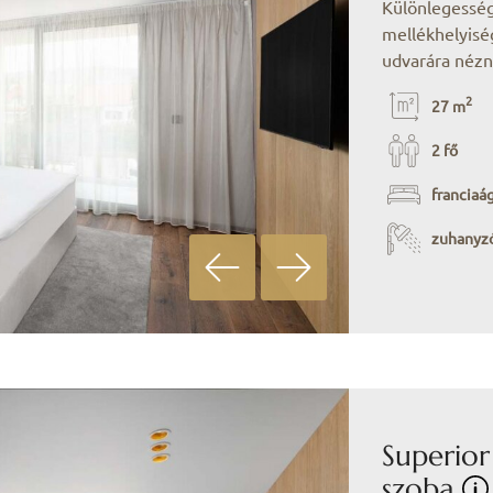
Különlegesség
mellékhelyiség
udvarára nézn
2
27 m
2 fő
franciaá
zuhanyz
Superior
szoba