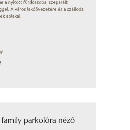
e a nyitott fürdőszoba, szeparált
gel. A város lakóövezetére és a szálloda
ek ablakai.
gy
ó
 family parkolóra néző