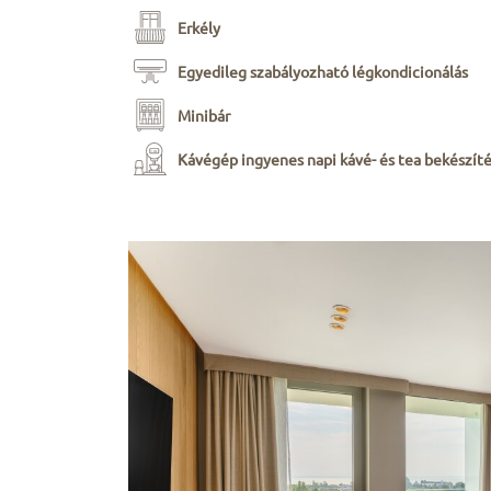
Erkély
Egyedileg szabályozható légkondicionálás
Minibár
Kávégép ingyenes napi kávé- és tea bekészíté