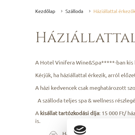
Kezdőlap
Szálloda
Háziállattal érkező
Háziállatta
A Hotel Vinifera Wine&Spa*****-ban kis k
Kérjük, ha háziállattal érkezik, arról előz
A házi kedvencek csak meghatározott szo
A szálloda teljes spa & wellness részleg
A
kisállat tartózkodási díja
: 15 000 Ft/ h
is.
Ha a család kedvence egy kis