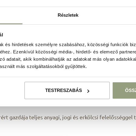
Részletek
mert kapcsolatban állunk Balatonfüred
állatorvosi rend
ál
mak és hirdetések személyre szabásához, közösségi funkciók biz
tt
hez. Ezenkívül közösségi média-, hirdető- és elemező partner
zó adatait, akik kombinálhatják az adatokat más olyan adatokka
magával kedvencét,
sznált más szolgáltatásokból gyűjtöttek.
tartsa pórázon,
e akasztható táblával jelezze a munkatársaink felé, ha k
TESTRESZABÁS
ÖSS
kedjen gondoskodni, illetve amennyiben megoldható, az ál
rért gazdája teljes anyagi, jogi és erkölcsi felelősséggel t