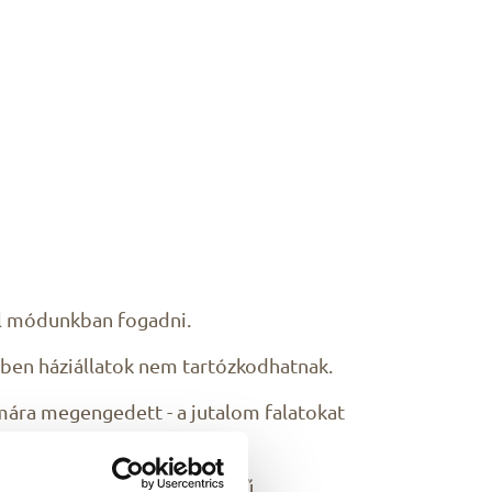
ll módunkban fogadni.
emben háziállatok nem tartózkodhatnak.
zámára megengedett - a jutalom falatokat
 Balatonfüred egyik népszerű