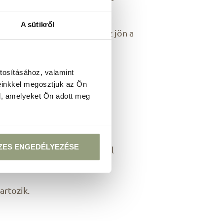
A sütikről
előivel
– igény esetén házhoz jön a
tosításához, valamint
einkkel megosztjuk az Ön
l, amelyeket Ön adott meg
edvence a szobában pihen!
ZES ENGEDÉLYEZÉSE
lat dolgait a szállodán kívül
artozik.