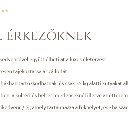
knek
l érkezőknek
edvencével együtt élheti át a luxus életérzést.
etesen tájékoztassa a szállodát.
bákban tartózkodhatnak, és csak 35 kg alatti kutyákat á
ében, a kültéri és beltéri medencéknél illetve az étter
ázikedvenc / éj, amely tartalmazza a fekhelyet, és - ha s
 szépülésre, kényeztetésre vágyna, örömmel bejelentjük