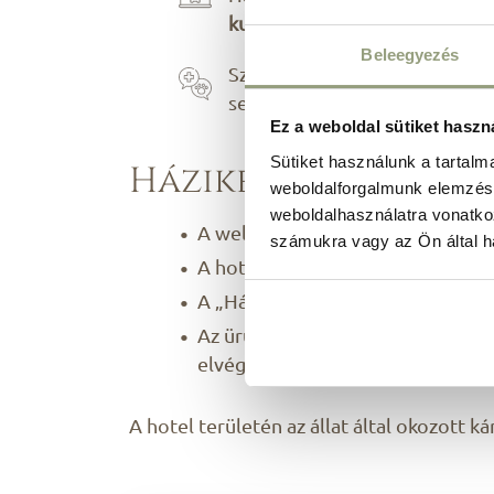
kutyakozmetikájába
.
Beleegyezés
Szükség esetén se aggódjon, 
segítség!
Ez a weboldal sütiket haszn
Sütiket használunk a tartal
Házikedvenc etike
weboldalforgalmunk elemzésé
weboldalhasználatra vonatko
A wellness területeire ne hozza 
számukra vagy az Ön által ha
A hotel teljes területén kutyáját 
A „Háziállat a szobában” kilincsr
Az ürülék feltakarításáról szíves
elvégeztetni!
A hotel területén az állat által okozott ká