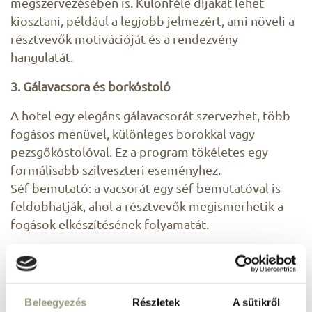
megszervezésében is. Különféle díjakat lehet
kiosztani, például a legjobb jelmezért, ami növeli a
résztvevők motivációját és a rendezvény
hangulatát.
3. Gálavacsora és borkóstoló
A hotel egy elegáns gálavacsorát szervezhet, több
fogásos menüvel, különleges borokkal vagy
pezsgőkóstolóval. Ez a program tökéletes egy
formálisabb szilveszteri eseményhez.
Séf bemutató: a vacsorát egy séf bemutatóval is
feldobhatják, ahol a résztvevők megismerhetik a
fogások elkészítésének folyamatát.
Még több előny ha a
szilveszteri évzáró helyszín
Beleegyezés
Részletek
A sütikről