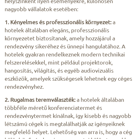
helyszínként ilyen eseményekre, különösen
nagyobb vállalatok esetében:
1. Kényelmes és professzionális környezet:
a
hotelek általában elegáns, professzionális
környezetet biztosítanak, amely hozzájárul a
rendezvény sikeréhez és ünnepi hangulatához. A
hotelek gyakran rendelkeznek modern technikai
felszerelésekkel, mint például projektorok,
hangosítás, világítás, és egyéb audiovizuális
eszközök, amelyek szükségesek lehetnek egy céges
rendezvényhez.
2. Rugalmas teremválaszték:
a hotelek általában
többféle méretű konferenciatermet és
rendezvénytermet kínálnak, így kisebb és nagyobb
létszámú cégek is megtalálhatják az igényeiknek
megfelelő helyet. Lehetőség van arra is, hogy a cég