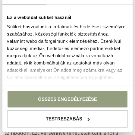
egy hotel
4. Kaszinóest
Ez a weboldal sütiket használ
Sütiket használunk a tartalmak és hirdetések személyre
A hotel átalakíthat egy termet kaszinóvá, ahol a
szabásához, közösségi funkciók biztosításához,
vendégek különféle játékokat játszhatnak, mint
valamint weboldalforgalmunk elemzéséhez. Ezenkívül
például póker, rulett vagy blackjack. Ez egy
közösségi média-, hirdető- és elemező partnereinkkel
szórakoztató és elegáns programlehetőség, amely
megosztjuk az Ön weboldalhasználatra vonatkozó
illeszkedik az ünnepi hangulathoz. A vendégek
adatait, akik kombinálhatják az adatokat más olyan
játékpénzzel játszhatnak, és a nyereményeket apró
adatokkal, amelyeket Ön adott meg számukra vagy az
ajándékokra, díjakra válthatják be.
Ön által használt más szolgáltatásokból gyűjtöttek.
5. Karaoke
ÖSSZES ENGEDÉLYEZÉSE
A hotelben lehetőség van karaoke-est szervezésére,
amely szórakoztató és interaktív
programlehetőség, különösen ha a résztvevők
TESTRESZABÁS
szeretnek énekelni és jól érzik magukat a
színpadon. Ezt versennyé lehet alakítani, ahol a