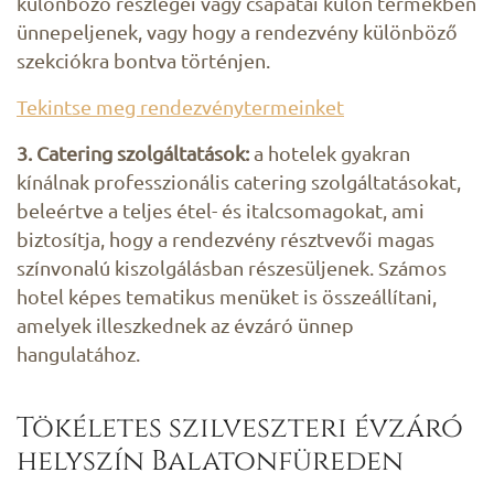
különböző részlegei vagy csapatai külön termekben
ünnepeljenek, vagy hogy a rendezvény különböző
szekciókra bontva történjen.
Tekintse meg rendezvénytermeinket
3. Catering szolgáltatások:
a hotelek gyakran
kínálnak professzionális catering szolgáltatásokat,
beleértve a teljes étel- és italcsomagokat, ami
biztosítja, hogy a rendezvény résztvevői magas
színvonalú kiszolgálásban részesüljenek. Számos
hotel képes tematikus menüket is összeállítani,
amelyek illeszkednek az évzáró ünnep
hangulatához.
Tökéletes szilveszteri évzáró
helyszín Balatonfüreden