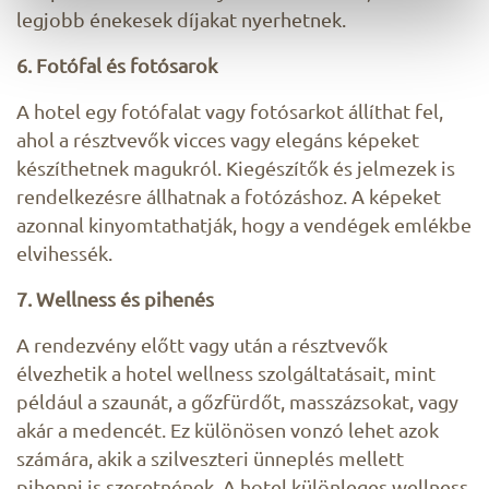
legjobb énekesek díjakat nyerhetnek.
6. Fotófal és fotósarok
A hotel egy fotófalat vagy fotósarkot állíthat fel,
ahol a résztvevők vicces vagy elegáns képeket
készíthetnek magukról. Kiegészítők és jelmezek is
rendelkezésre állhatnak a fotózáshoz. A képeket
azonnal kinyomtathatják, hogy a vendégek emlékbe
elvihessék.
7. Wellness és pihenés
A rendezvény előtt vagy után a résztvevők
élvezhetik a hotel wellness szolgáltatásait, mint
például a szaunát, a gőzfürdőt, masszázsokat, vagy
akár a medencét. Ez különösen vonzó lehet azok
számára, akik a szilveszteri ünneplés mellett
pihenni is szeretnének. A hotel különleges wellness