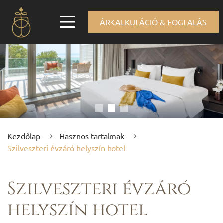
ÁRKALKULÁCIÓ & FOGLALÁS
Kezdőlap
Hasznos tartalmak
Szilveszteri évzáró helyszín hotel
Szilveszteri évzáró
helyszín hotel