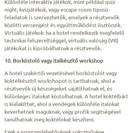
Különféle interaktív játékok, mint például quiz
night, kvízjátékok, vagy escape room típusú
feladatok is szervezhetők, amelyek a résztvevők
közötti versengést és együttműködést ösztönzik.
Virtuális játékok: ha a hotel rendelkezik megfelelő
technikai felszereltséggel, virtuális valóság (VR)
játékokat is kipróbálhatnak a résztvevők.
10. Borkóstoló vagy italkészítő workshop
A hotel szakértői vezetésével borkóstolót vagy
koktélkészítő workshopot is tarthatnak, ahol a
résztvevők új készségeket sajátíthatnak el, és
különleges italokat kóstolhatnak. A hotel koktélbárt
is kialakíthat, ahol a vendégek különféle italokat
keverhetnek maguknak, vagy profik segítségével
tanulhatnak meg koktélokat készíteni.
Ezek a programlehetőségek sokszínűsége