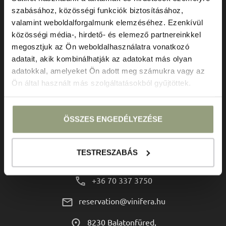
szabásához, közösségi funkciók biztosításához,
valamint weboldalforgalmunk elemzéséhez. Ezenkívül
közösségi média-, hirdető- és elemező partnereinkkel
megosztjuk az Ön weboldalhasználatra vonatkozó
adatait, akik kombinálhatják az adatokat más olyan
adatokkal, amelyeket Ön adott meg számukra vagy az
Ön által használt más szolgáltatásokból gyűjtöttek.
ÚTVONALTERVEZŐ
ÖSSZES ENGEDÉLYEZÉSE
Kapcsolat
TESTRESZABÁS
+36 70 337 3750
reservation@vinifera.hu
8230 Balatonfüred,