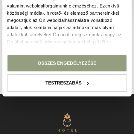
PRIPOJTE SA
valamint weboldalforgalmunk elemzéséhez. Ezenkívül
közösségi média-, hirdető- és elemező partnereinkkel
megosztjuk az Ön weboldalhasználatra vonatkozó
Darujte zážitok!
adatait, akik kombinálhatják az adatokat más olyan
adatokkal, amelyeket Ön adott meg számukra vagy az
Ön által használt más szolgáltatásokból gyűjtöttek.
Najlepším darčekom je relax, ktorý sa hodí na každú
príležitosť.
ÖSSZES ENGEDÉLYEZÉSE
VIAC
TESTRESZABÁS