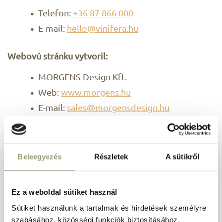
Telefon:
+36 87 866 000
E-mail:
hello@vinifera.hu
Webovú stránku vytvoril:
MORGENS Design Kft.
Web:
www.morgens.hu
E-mail:
sales@morgensdesign.hu
Beleegyezés
Részletek
A sütikről
Vernostný program
Ez a weboldal sütiket használ
Zažite dokonalý relax a využite špeciálne ponuky.
Sütiket használunk a tartalmak és hirdetések személyre
szabásához, közösségi funkciók biztosításához,