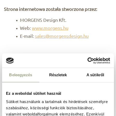
Strona internetowa została stworzona przez:
MORGENS Design Kft.
Web:
www.morgens.hu
E-mail:
sales@morgensdesign.hu
Program lojalnościowy
Beleegyezés
Részletek
A sütikről
Doświadcz najwyższego relaksu i skorzystaj ze
specjalnych ofert.
Ez a weboldal sütiket használ
Sütiket használunk a tartalmak és hirdetések személyre
DOŁĄCZĘ
szabásához, közösségi funkciók biztosításához,
valamint weboldalforgalmunk elemzéséhez. Ezenkívül