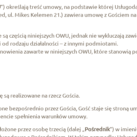
U
”) określają treść umowy, na podstawie której Usługo
d, ul. Mikes Kelemen 21.) zawiera umowę z Gościem na 
e są częścią niniejszych OWU, jednak nie wykluczają z
 od rodzaju działalności – z innymi podmiotami.
nowienia zawarte w niniejszych OWU, które stanowią po
 są realizowane na rzecz Gościa.
żone bezpośrednio przez Gościa, Gość staje się stroną u
encie spełnienia warunków umowy.
łożone przez osobę trzecią (dalej „
Pośrednik
”) w imien
ługodawcą a Pośrednikiem. W takim przypadku Usługod