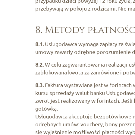
przypadku dzieci powyżej 12 roku życia,
przebywają w pokoju z rodzicami. Nie m
8. Metody płatnośc
8.1.
Usługodawca wymaga zapłaty za świadc
umowy zawarły odrębne porozumienie dot
8.2.
W celu zagwarantowania realizacji us
zablokowana kwota za zamówione i potwier
8.3.
Faktura wystawiana jest w forintach 
kursu sprzedaży walut banku Usługodawc
zwrot jest realizowany w forintach. Jeśl
gotówką.
Usługodawca akceptuje bezgotówkowe met
odrębnych umów: vouchery, bony prezento
się wyjaśnienie możliwości płatności 