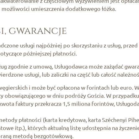
 zakwaterowanie z częściowym wyżywieniem jest opłacane
a możliwości umieszczenia dodatkowego łóżka.
i, gwarancje
zone usługi najpóźniej po skorzystaniu z usług, przed
yczące późniejszej płatności.
ług zgodnie z umową, Usługodawca może zażądać gwaranc
dzone usługi, lub zaliczki na część lub całość należnoś
węgierskich i może być opłacona w forintach lub euro. 
y obowiązującego w dniu podróży Gościa. W przypadku
i kwota faktury przekracza 1,5 miliona forintów, Usług
ody płatności (karta kredytowa, karta Széchenyi Pihen
we itp.), których aktualną listę udostępnia na życzeni
wybraną metodą bezgotówkową.