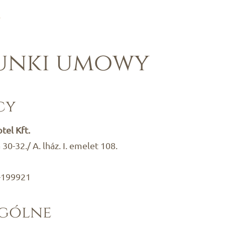
y
unki umowy
cy
tel Kft.
30-32./ A. lház. I. emelet 108.
9-199921
ogólne