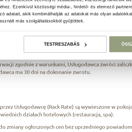
waną, jeśli została zabezpieczona kartą kredytową lub z
hez. Ezenkívül közösségi média-, hirdető- és elemező partner
a rezerwację zakwaterowania zaliczką, gwarancją karty
zó adatait, akik kombinálhatják az adatokat más olyan adatokka
ca utrzymuje rezerwację do godziny 12:00 następnego
sznált más szolgáltatásokból gyűjtöttek.
awcy do świadczenia usług wygasa (no-show).
warunków, wyjazdów grupowych lub wydarzeń, mogą zos
TESTRESZABÁS
ÖSS
rwacji zgodnie z warunkami, Usługodawca zwróci zalic
dawca ma 30 dni na dokonanie zwrotu.
zez Usługodawcę (Rack Rate) są wywieszone w pokojac
iednich działach hotelowych (restauracja, spa).
do zmiany ogłoszonych cen bez uprzedniego powiadomi