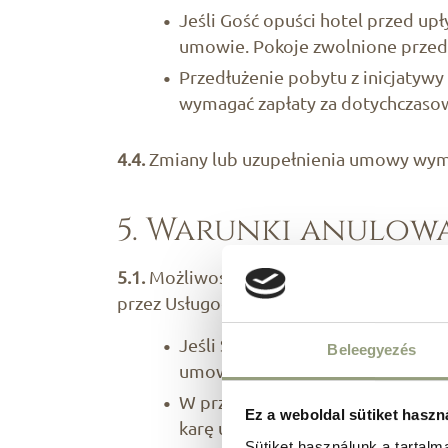
Jeśli Gość opuści hotel przed u
umowie. Pokoje zwolnione przed
Przedłużenie pobytu z inicjaty
wymagać zapłaty za dotychczasow
4.4.
Zmiany lub uzupełnienia umowy wym
5. Warunki anulow
5.1.
Możliwość bezpłatnego anulowania r
przez Usługodawcę.
Jeśli Strona umowy nie zabezpie
Beleegyezés
umowie, zobowiązanie Usługodawc
W przypadku anulowania po termi
Ez a weboldal sütiket haszn
karę umowną.
Sütiket használunk a tartal