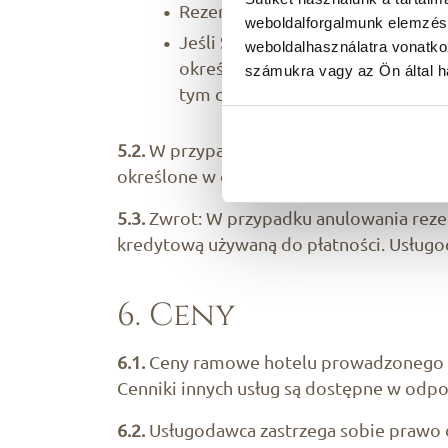
Rezerwację uważa się za gwaranto
weboldalforgalmunk elemzésé
Jeśli Strona umowy zabezpieczył
weboldalhasználatra vonatko
określonym w umowie, Usługodaw
számukra vagy az Ön által ha
tym czasie zobowiązanie Usługod
5.2.
W przypadku rezerwacji specjalnych 
określone w odrębnej umowie.
5.3.
Zwrot: W przypadku anulowania reze
kredytową używaną do płatności. Usługo
6. Ceny
6.1.
Ceny ramowe hotelu prowadzonego pr
Cenniki innych usług są dostępne w odpow
6.2.
Usługodawca zastrzega sobie prawo 