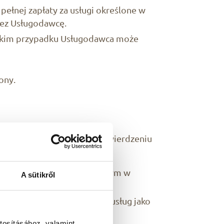
ełnej zapłaty za usługi określone w
ez Usługodawcę.
takim przypadku Usługodawca może
ony.
kreślonych w pisemnym potwierdzeniu
lub innym sposobem określonym w
A sütikről
ślonego w ofercie.
mowy kosztami zamówionych usług jako
tosításához, valamint