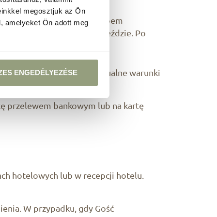
aliczką.
einkkel megosztjuk az Ön
 kredytowej lub innym sposobem
l, amelyeket Ön adott meg
 dnia po planowanym przyjeździe. Po
tać ustalone inne, indywidualne warunki
ZES ENGEDÉLYEZÉSE
zkę przelewem bankowym lub na kartę
h hotelowych lub w recepcji hotelu.
enia. W przypadku, gdy Gość