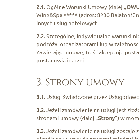
2.1.
Ogólne Warunki Umowy (dalej „
OW
Wine&Spa ***** (adres: 8230 Balatonfüre
innych usług hotelowych.
2.2.
Szczególne, indywidualne warunki ni
podróży, organizatorami lub w zależności
Zawierając umowę, Gość akceptuje posta
postanowią inaczej.
3. Strony umowy
3.1.
Usługi świadczone przez Usługodawcę
3.2.
Jeżeli zamówienie na usługi jest zło
stronami umowy (dalej „
Strony
”) w mom
3.3.
Jeżeli zamówienie na usługi zostaje z
określone w umowie zawartej między Us