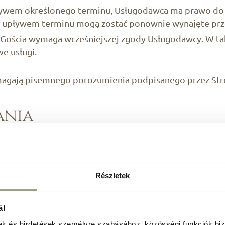
pływem określonego terminu, Usługodawca ma prawo do p
 upływem terminu mogą zostać ponownie wynajęte prz
wy Gościa wymaga wcześniejszej zgody Usługodawcy. W 
e usługi.
agają pisemnego porozumienia podpisanego przez Str
ania
ezerwacji zakwaterowania odbywa się na warunkach o
czyła rezerwacji zaliczką, gwarancją karty kredytowej 
Részletek
y do świadczenia usług wygasa po upływie czasu okre
nie lub braku anulacji, hotel może obciążyć Stronę u
ál
mak és hirdetések személyre szabásához, közösségi funkciók biz