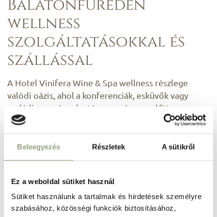
Balatonfüreden
wellness
szolgáltatásokkal és
szállással
A Hotel Vinifera Wine & Spa wellness részlege
valódi oázis, ahol a konferenciák, esküvők vagy
családi események után, vagy éppen előtt a
vendégek teljesen feltöltődhetnek és
kikapcsolódhatnak. A wellness központünk
különféle spa kezeléseket kínál, amelyek segítenek
Beleegyezés
Részletek
A sütikről
a test és a lélek regenerálódásában, legyen szó
relaxációs masszázsról, aromaterápiás kezelésekről
Ez a weboldal sütiket használ
vagy revitalizáló arckezelésekről. A szaunák és
gőzkabinok mélyreható pihenést biztosítanak,
Sütiket használunk a tartalmak és hirdetések személyre
miközben a méregtelenítést és az ellazulást is
szabásához, közösségi funkciók biztosításához,