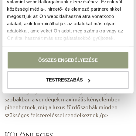
valamint weboldalforgalmunk elemzéséhez. Ezenkívül
támogatják.
közösségi média-, hirdető- és elemező partnereinkkel
Amennyiben szeretne maradandó rendezvényt
megosztjuk az Ön weboldalhasználatra vonatkozó
szervezni, egy rendezvényhelyszín Balatonfüreden
adatait, akik kombinálhatják az adatokat más olyan
különleges wellness szolgáltatásokkal
adatokkal, amelyeket Ön adott meg számukra vagy az
Ön által használt más szolgáltatásokból gyűjtöttek.
megvalósíthatja elvárásait!
Egy sikeres rendezvény után pedig nincs is jobb,
mint visszavonulni a Hotel Vinifera elegáns és
ÖSSZES ENGEDÉLYEZÉSE
kényelmes szobáiba. A szobák ízlésesen
berendezettek, minibárral, légkondicionálóval és
TESTRESZABÁS
ingyenes Wi-Fi-vel felszereltek, így a vendégek
minden igényét kielégítik. A tágas és világos
szobákban a vendégek maximális kényelemben
pihenhetnek, míg a luxus fürdőszobák minden
szükséges felszereléssel rendelkeznek./p>
Különleges