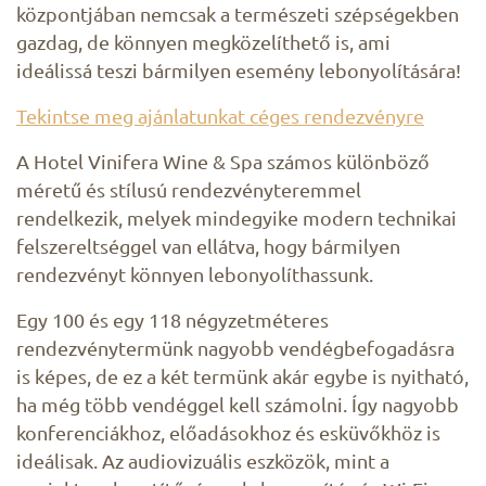
központjában nemcsak a természeti szépségekben
gazdag, de könnyen megközelíthető is, ami
ideálissá teszi bármilyen esemény lebonyolítására!
Tekintse meg ajánlatunkat céges rendezvényre
A Hotel Vinifera Wine & Spa számos különböző
méretű és stílusú rendezvényteremmel
rendelkezik, melyek mindegyike modern technikai
felszereltséggel van ellátva, hogy bármilyen
rendezvényt könnyen lebonyolíthassunk.
Egy 100 és egy 118 négyzetméteres
rendezvénytermünk nagyobb vendégbefogadásra
is képes, de ez a két termünk akár egybe is nyitható,
ha még több vendéggel kell számolni. Így nagyobb
konferenciákhoz, előadásokhoz és esküvőkhöz is
ideálisak. Az audiovizuális eszközök, mint a