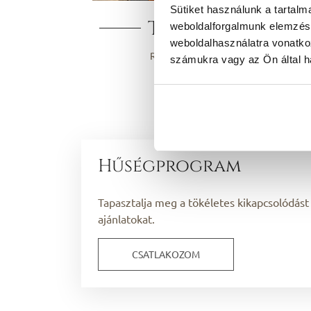
Sütiket használunk a tartal
Termek
weboldalforgalmunk elemzésé
weboldalhasználatra vonatko
RÉSZLETEK
számukra vagy az Ön által ha
Hűségprogram
Tapasztalja meg a tökéletes kikapcsolódást
ajánlatokat.
CSATLAKOZOM