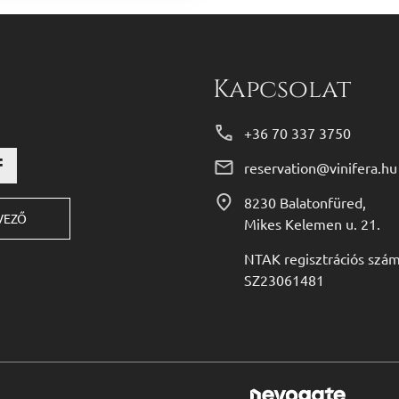
Kapcsolat
+36 70 337 3750
reservation@vinifera.hu
8230 Balatonfüred,
VEZŐ
Mikes Kelemen u. 21.
NTAK regisztrációs szám
SZ23061481