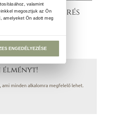
tosításához, valamint
Ajánlatkérés
einkkel megosztjuk az Ön
l, amelyeket Ön adott meg
RÉSZLETEK
ZES ENGEDÉLYEZÉSE
 élményt!
, ami minden alkalomra megfelelő lehet.