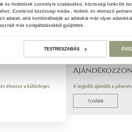
mak és hirdetések személyre szabásához, közösségi funkciók biz
Cégeknek
hez. Ezenkívül közösségi média-, hirdető- és elemező partner
zó adatait, akik kombinálhatják az adatokat más olyan adatokka
RÉSZLETEK
sznált más szolgáltatásokból gyűjtöttek.
TESTRESZABÁS
ÖSS
Ajándékozzon
 és élvezze a különleges
A legjobb ajándék a pihenés
TOVÁBB