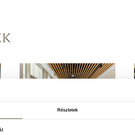
ek
Részletek
ál