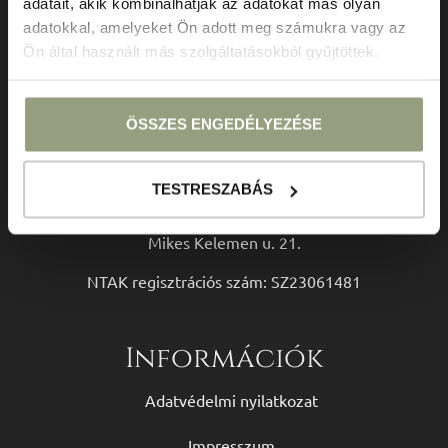
adatait, akik kombinálhatják az adatokat más olyan
adatokkal, amelyeket Ön adott meg számukra vagy az
Ön által használt más szolgáltatásokból gyűjtöttek.
Kapcsolat
ÖSSZES ENGEDÉLYEZÉSE
+36 70 337 3750
reservation@vinifera.hu
TESTRESZABÁS
8230 Balatonfüred,
Mikes Kelemen u. 21.
NTAK regisztrációs szám: SZ23061481
Információk
Adatvédelmi nyilatkozat
Impresszum