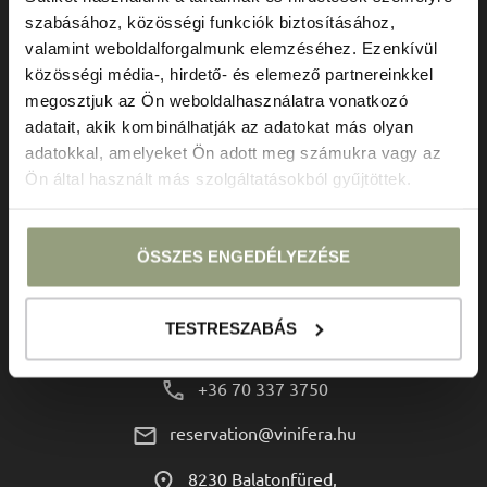
szabásához, közösségi funkciók biztosításához,
valamint weboldalforgalmunk elemzéséhez. Ezenkívül
közösségi média-, hirdető- és elemező partnereinkkel
megosztjuk az Ön weboldalhasználatra vonatkozó
adatait, akik kombinálhatják az adatokat más olyan
adatokkal, amelyeket Ön adott meg számukra vagy az
Ön által használt más szolgáltatásokból gyűjtöttek.
ÚTVONALTERVEZŐ
ÖSSZES ENGEDÉLYEZÉSE
Kapcsolat
TESTRESZABÁS
+36 70 337 3750
reservation@vinifera.hu
8230 Balatonfüred,