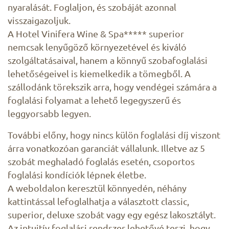
nyaralását. Foglaljon, és szobáját azonnal
visszaigazoljuk.
A Hotel Vinifera Wine & Spa***** superior
nemcsak lenyűgöző környezetével és kiváló
szolgáltatásaival, hanem a könnyű szobafoglalási
lehetőségeivel is kiemelkedik a tömegből. A
szállodánk törekszik arra, hogy vendégei számára a
foglalási folyamat a lehető legegyszerű és
leggyorsabb legyen.
További előny, hogy nincs külön foglalási díj viszont
árra vonatkozóan garanciát vállalunk. Illetve az 5
szobát meghaladó foglalás esetén, csoportos
foglalási kondíciók lépnek életbe.
A weboldalon keresztül könnyedén, néhány
kattintással lefoglalhatja a választott classic,
superior, deluxe szobát vagy egy egész lakosztályt.
Az intuitív foglalási rendszer lehetővé teszi, hogy