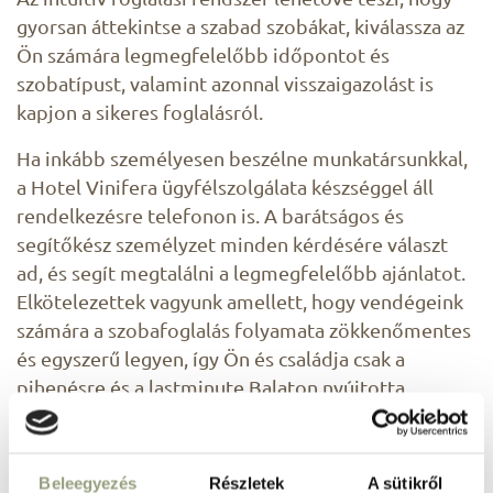
gyorsan áttekintse a szabad szobákat, kiválassza az
Ön számára legmegfelelőbb időpontot és
szobatípust, valamint azonnal visszaigazolást is
kapjon a sikeres foglalásról.
Ha inkább személyesen beszélne munkatársunkkal,
a Hotel Vinifera ügyfélszolgálata készséggel áll
rendelkezésre telefonon is. A barátságos és
segítőkész személyzet minden kérdésére választ
ad, és segít megtalálni a legmegfelelőbb ajánlatot.
Elkötelezettek vagyunk amellett, hogy vendégeink
számára a szobafoglalás folyamata zökkenőmentes
és egyszerű legyen, így Ön és családja csak a
pihenésre és a lastminute Balaton nyújtotta
élményekre koncentrálhasson.
Lastminute Balaton-élmény
Beleegyezés
Részletek
A sütikről