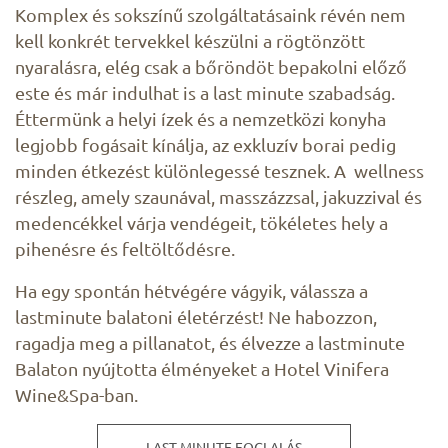
Komplex és sokszínű szolgáltatásaink révén nem
kell konkrét tervekkel készülni a rögtönzött
nyaralásra, elég csak a bőröndöt bepakolni előző
este és már indulhat is a last minute szabadság.
Éttermünk a helyi ízek és a nemzetközi konyha
legjobb fogásait kínálja, az exkluzív borai pedig
minden étkezést különlegessé tesznek. A wellness
részleg, amely szaunával, masszázzsal, jakuzzival és
medencékkel várja vendégeit, tökéletes hely a
pihenésre és feltöltődésre.
Ha egy spontán hétvégére vágyik, válassza a
lastminute balatoni életérzést! Ne habozzon,
ragadja meg a pillanatot, és élvezze a lastminute
Balaton nyújtotta élményeket a Hotel Vinifera
Wine&Spa-ban.
LAST MINUTE FOGLALÁS