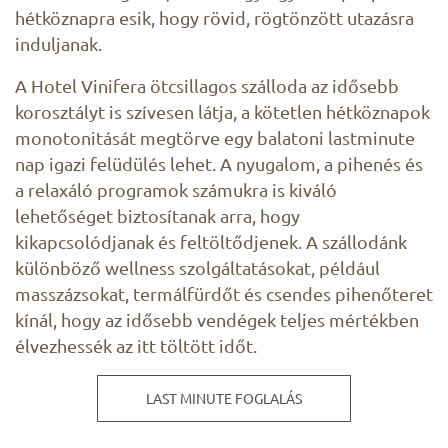
hétköznapra esik, hogy rövid, rögtönzött utazásra
induljanak.
A Hotel Vinifera ötcsillagos szálloda az idősebb
korosztályt is szívesen látja, a kötetlen hétköznapok
monotonitását megtörve egy balatoni lastminute
nap igazi felüdülés lehet. A nyugalom, a pihenés és
a relaxáló programok számukra is kiváló
lehetőséget biztosítanak arra, hogy
kikapcsolódjanak és feltöltődjenek. A szállodánk
különböző wellness szolgáltatásokat, például
masszázsokat, termálfürdőt és csendes pihenőteret
kínál, hogy az idősebb vendégek teljes mértékben
élvezhessék az itt töltött időt.
LAST MINUTE FOGLALÁS