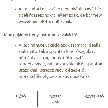
A last-minute utazások leginkább a nyári és
a téli főszezonokra jellemzőek, de bármely
évszakban előfordulhatnak.
Kinek ajánlott egy lastminute vakáció?
A last-minute vakáció azok számára ideális,
akik nyitottak a spontán lehetőségekre:
például akik rugalmas időbeosztással
rendelkeznek, kalandvágyóknak és spontán
utazóknak, stressz vagy kiégés elől
menekülőknek, szezonális utazóknak
ELŐZŐ
ÖSSZES
KÖVETKEZŐ
CIKK