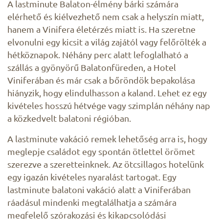
A lastminute Balaton-élmény bárki számára
elérhető és kiélvezhető nem csak a helyszín miatt,
hanem a Vinifera életérzés miatt is. Ha szeretne
elvonulni egy kicsit a világ zajától vagy felőrölték a
hétköznapok. Néhány perc alatt lefoglalható a
szállás a gyönyörű Balatonfüreden, a Hotel
Viniferában és már csak a bőröndök bepakolása
hiányzik, hogy elindulhasson a kaland. Lehet ez egy
kivételes hosszú hétvége vagy szimplán néhány nap
a közkedvelt balatoni régióban.
A lastminute vakáció remek lehetőség arra is, hogy
meglepje családot egy spontán ötlettel örömet
szerezve a szeretteinknek. Az ötcsillagos hotelünk
egy igazán kivételes nyaralást tartogat. Egy
lastminute balatoni vakáció alatt a Viniferában
ráadásul mindenki megtalálhatja a számára
megfelelő szórakozási és kikapcsolódási