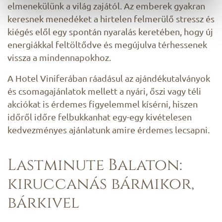
elmenekülünk a világ zajától. Az emberek gyakran
keresnek menedéket a hirtelen felmerülő stressz és
kiégés elől egy spontán nyaralás keretében, hogy új
energiákkal feltöltődve és megújulva térhessenek
vissza a mindennapokhoz.
A Hotel Viniferában ráadásul az ajándékutalványok
és csomagajánlatok mellett a nyári, őszi vagy téli
akciókat is érdemes figyelemmel kísérni, hiszen
időről időre felbukkanhat egy-egy kivételesen
kedvezményes ajánlatunk amire érdemes lecsapni.
Lastminute Balaton:
kiruccanás bármikor,
bárkivel