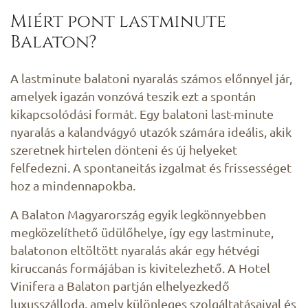
Miért pont lastminute
Balaton?
A lastminute balatoni nyaralás számos előnnyel jár,
amelyek igazán vonzóvá teszik ezt a spontán
kikapcsolódási formát. Egy balatoni last-minute
nyaralás a kalandvágyó utazók számára ideális, akik
szeretnek hirtelen dönteni és új helyeket
felfedezni. A spontaneitás izgalmat és frissességet
hoz a mindennapokba.
A Balaton Magyarország egyik legkönnyebben
megközelíthető üdülőhelye, így egy lastminute,
balatonon eltöltött nyaralás akár egy hétvégi
kiruccanás formájában is kivitelezhető. A Hotel
Vinifera a Balaton partján elhelyezkedő
luxusszálloda, amely különleges szolgáltatásaival és