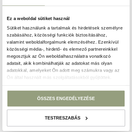
ajándékba?
Ez a weboldal sütiket használ
Egy kis lastminute Balaton ajándéknak is tökéletes.
Sütiket használunk a tartalmak és hirdetések személyre
Ajándékutalványainkkal páratlan meglepetést
szabásához, közösségi funkciók biztosításához,
szerezhet bármilyen alkalomra. Legyen szó
valamint weboldalforgalmunk elemzéséhez. Ezenkívül
születésnapról, évfordulóról, esküvőről, vagy csak
közösségi média-, hirdető- és elemező partnereinkkel
egy spontán gesztusról, amellyel kifejezheti
megosztjuk az Ön weboldalhasználatra vonatkozó
szeretetét és törődését. A megajándékozottnak
adatait, akik kombinálhatják az adatokat más olyan
már csak az időpontot kell kitalálnia és indulhat a
adatokkal, amelyeket Ön adott meg számukra vagy az
nyaralás, ami akár egy rögtönzött meglepetéssé
Ön által használt más szolgáltatásokból gyűjtöttek.
alakulhat át. Az ajándékutalványok különféle
értékben és csomagokban érhetők el, így mindenki
ÖSSZES ENGEDÉLYEZÉSE
megtalálhatja a számára legmegfelelőbbet.
A lastminute balatoni pihenés egy varázslatos
TESTRESZABÁS
lehetőség, amikor egy fárasztó nap után párunkkal
vagy kedvesünkkel úgy döntünk, hogy