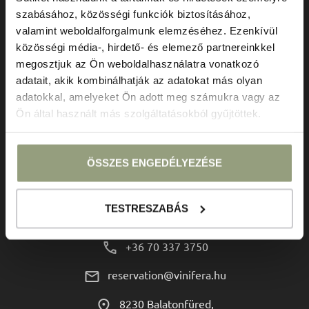
szabásához, közösségi funkciók biztosításához,
valamint weboldalforgalmunk elemzéséhez. Ezenkívül
közösségi média-, hirdető- és elemező partnereinkkel
megosztjuk az Ön weboldalhasználatra vonatkozó
adatait, akik kombinálhatják az adatokat más olyan
adatokkal, amelyeket Ön adott meg számukra vagy az
Ön által használt más szolgáltatásokból gyűjtöttek.
ÚTVONALTERVEZŐ
ÖSSZES ENGEDÉLYEZÉSE
Kapcsolat
TESTRESZABÁS
+36 70 337 3750
reservation@vinifera.hu
8230 Balatonfüred,