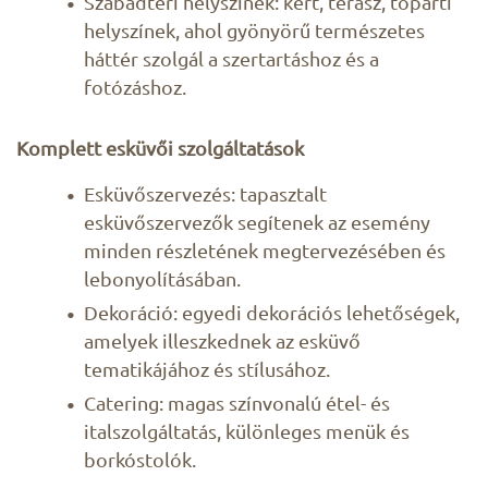
Szabadtéri helyszínek: kert, terasz, tóparti
helyszínek, ahol gyönyörű természetes
háttér szolgál a szertartáshoz és a
fotózáshoz.
Komplett esküvői szolgáltatások
Esküvőszervezés: tapasztalt
esküvőszervezők segítenek az esemény
minden részletének megtervezésében és
lebonyolításában.
Dekoráció: egyedi dekorációs lehetőségek,
amelyek illeszkednek az esküvő
tematikájához és stílusához.
Catering: magas színvonalú étel- és
italszolgáltatás, különleges menük és
borkóstolók.