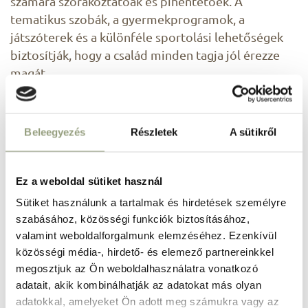
számára szórakoztatóak és pihentetőek. A
tematikus szobák, a gyermekprogramok, a
játszóterek és a különféle sportolási lehetőségek
biztosítják, hogy a család minden tagja jól érezze
magát.
Élmény hotel előnyei
Beleegyezés
Részletek
A sütikről
gyerekeknek
Szórakozás és tanulás: az élmény
Ez a weboldal sütiket használ
hotelekben a gyerekek nemcsak jól érzik
Sütiket használunk a tartalmak és hirdetések személyre
magukat, hanem új dolgokat is tanulhatnak
szabásához, közösségi funkciók biztosításához,
és fejlődhetnek.
valamint weboldalforgalmunk elemzéséhez. Ezenkívül
Biztonságos környezet: ezek a hotelek úgy
közösségi média-, hirdető- és elemező partnereinkkel
vannak kialakítva, hogy biztonságos és
megosztjuk az Ön weboldalhasználatra vonatkozó
adatait, akik kombinálhatják az adatokat más olyan
barátságos környezetet biztosítsanak a
adatokkal, amelyeket Ön adott meg számukra vagy az
gyerekek számára.