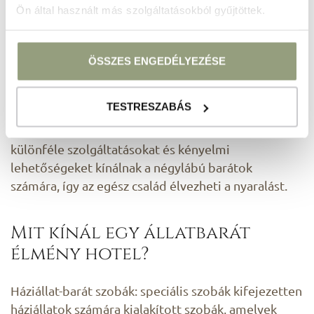
Ön által használt más szolgáltatásokból gyűjtöttek.
Állatbarát élmény hotel a
Balatonnál?
ÖSSZES ENGEDÉLYEZÉSE
Igen! Egyre több állatbarát élmény hotel található,
TESTRESZABÁS
amelyek kifejezetten a háziállatokkal érkező
vendégek igényeit is kielégítik. Ezek a hotelek
különféle szolgáltatásokat és kényelmi
lehetőségeket kínálnak a négylábú barátok
számára, így az egész család élvezheti a nyaralást.
Mit kínál egy állatbarát
élmény hotel?
Háziállat-barát szobák: speciális szobák kifejezetten
háziállatok számára kialakított szobák, amelyek