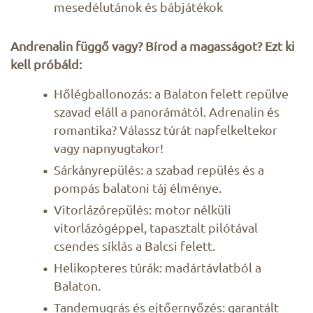
mesedélutánok és bábjátékok
Andrenalin függő vagy? Bírod a magasságot? Ezt ki
kell próbáld:
Hőlégballonozás: a Balaton felett repülve
szavad eláll a panorámától. Adrenalin és
romantika? Válassz túrát napfelkeltekor
vagy napnyugtakor!
Sárkányrepülés: a szabad repülés és a
pompás balatoni táj élménye.
Vitorlázórepülés: motor nélküli
vitorlázógéppel, tapasztalt pilótával
csendes síklás a Balcsi felett.
Helikopteres túrák: madártávlatból a
Balaton.
Tandemugrás és ejtőernyőzés: garantált