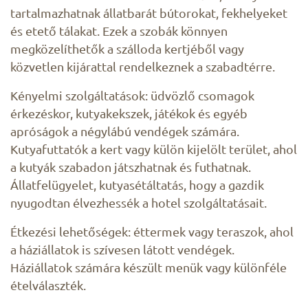
tartalmazhatnak állatbarát bútorokat, fekhelyeket
és etető tálakat. Ezek a szobák könnyen
megközelíthetők a szálloda kertjéből vagy
közvetlen kijárattal rendelkeznek a szabadtérre.
Kényelmi szolgáltatások: üdvözlő csomagok
érkezéskor, kutyakekszek, játékok és egyéb
apróságok a négylábú vendégek számára.
Kutyafuttatók a kert vagy külön kijelölt terület, ahol
a kutyák szabadon játszhatnak és futhatnak.
Állatfelügyelet, kutyasétáltatás, hogy a gazdik
nyugodtan élvezhessék a hotel szolgáltatásait.
Étkezési lehetőségek: éttermek vagy teraszok, ahol
a háziállatok is szívesen látott vendégek.
Háziállatok számára készült menük vagy különféle
ételválaszték.