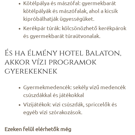
Kötélpálya és mászófal: gyermekbarát
kötélpályák és mászófalak, ahol a kicsik
kipróbálhatják ügyességüket.
Kerékpár túrák: kölcsönözhető kerékpárok
és gyermekbarát túraútvonalak.
És ha élmény hotel Balaton,
akkor vízi programok
gyerekeknek
Gyermekmedencék: sekély vízű medencék
csúszdákkal és játékokkal
Vízijátékok: vízi csúszdák, spriccelők és
egyéb vízi szórakozások.
Ezeken felül elérhetők még