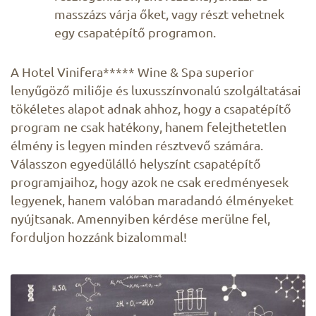
masszázs várja őket, vagy részt vehetnek
egy csapatépítő programon.
A Hotel Vinifera***** Wine & Spa superior
lenyűgöző miliője és luxusszínvonalú szolgáltatásai
tökéletes alapot adnak ahhoz, hogy a csapatépítő
program ne csak hatékony, hanem felejthetetlen
élmény is legyen minden résztvevő számára.
Válasszon egyedülálló helyszínt csapatépítő
programjaihoz, hogy azok ne csak eredményesek
legyenek, hanem valóban maradandó élményeket
nyújtsanak. Amennyiben kérdése merülne fel,
forduljon hozzánk bizalommal!