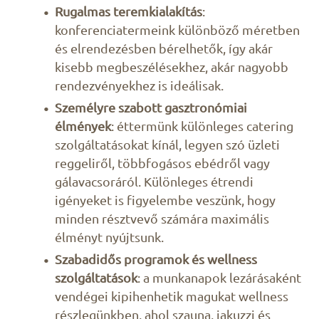
Rugalmas teremkialakítás
:
konferenciatermeink különböző méretben
és elrendezésben bérelhetők, így akár
kisebb megbeszélésekhez, akár nagyobb
rendezvényekhez is ideálisak.
Személyre szabott gasztronómiai
élmények
: éttermünk különleges catering
szolgáltatásokat kínál, legyen szó üzleti
reggeliről, többfogásos ebédről vagy
gálavacsoráról. Különleges étrendi
igényeket is figyelembe veszünk, hogy
minden résztvevő számára maximális
élményt nyújtsunk.
Szabadidős programok és wellness
szolgáltatások
: a munkanapok lezárásaként
vendégei kipihenhetik magukat wellness
részlegünkben, ahol szauna, jakuzzi és