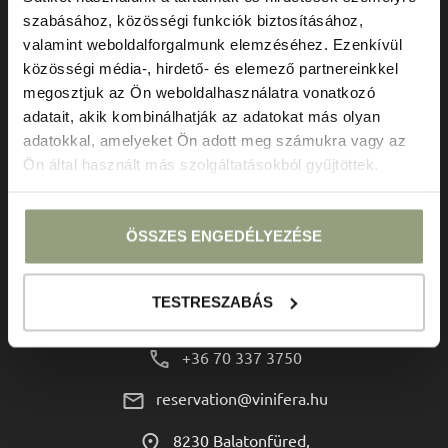
szabásához, közösségi funkciók biztosításához,
valamint weboldalforgalmunk elemzéséhez. Ezenkívül
közösségi média-, hirdető- és elemező partnereinkkel
megosztjuk az Ön weboldalhasználatra vonatkozó
adatait, akik kombinálhatják az adatokat más olyan
adatokkal, amelyeket Ön adott meg számukra vagy az
Ön által használt más szolgáltatásokból gyűjtöttek.
ÚTVONALTERVEZŐ
ÖSSZES ENGEDÉLYEZÉSE
Kapcsolat
TESTRESZABÁS
+36 70 337 3750
reservation@vinifera.hu
8230 Balatonfüred,