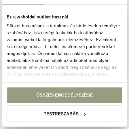
Ez a weboldal sütiket használ
Hűségprogram
Sütiket használunk a tartalmak és hirdetések személyre
szabásához, közösségi funkciók biztosításához,
Tapasztalja meg a tökéletes kikapcsolódást és
valamint weboldalforgalmunk elemzéséhez. Ezenkívül
élvezze a különleges ajánlatokat.
közösségi média-, hirdető- és elemező partnereinkkel
megosztjuk az Ön weboldalhasználatra vonatkozó
CSATLAKOZOM
adatait, akik kombinálhatják az adatokat más olyan
adatokkal, amelyeket Ön adott meg számukra vagy az
Ön által használt más szolgáltatásokból gyűjtöttek.
Ajándékozzon élményt!
ÖSSZES ENGEDÉLYEZÉSE
A legjobb ajándék a pihenés, ami minden alkalomra
megfelelő lehet.
TESTRESZABÁS
TOVÁBB